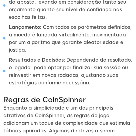
da aposta, levando em consideração tanto seu
orçamento quanto seu nível de confiança nas
escolhas feitas.
Lançamento:
Com todos os parâmetros definidos,
a moeda é lançada virtualmente, movimentada
por um algoritmo que garante aleatoriedade e
justiça.
Resultados e Decisões:
Dependendo do resultado,
o jogador pode optar por finalizar sua sessão ou
reinvestir em novas rodadas, ajustando suas
estratégias conforme necessário.
Regras de CoinSpinner
Enquanto a simplicidade é um dos principais
atrativos de CoinSpinner, as regras do jogo
adicionam um toque de complexidade que estimula
táticas apuradas. Algumas diretrizes a serem