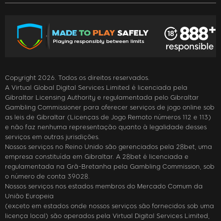
Copyright 2026. Todos os direitos reservados.
A Virtual Global Digital Services Limited é licenciada pela
Gibraltar Licensing Authority e regulamentada pelo Gibraltar
Gambling Commissioner para oferecer serviços de jogo online sob
as leis de Gibraltar (Licenças de Jogo Remoto números 112 e 113)
e não faz nenhuma representação quanto à legalidade desses
serviços em outras jurisdições.
Nossos serviços no Reino Unido são gerenciados pela 28bet, uma
empresa constituída em Gibraltar. A 28bet é licenciada e
regulamentada na Grã-Bretanha pela Gambling Commission, sob
o número de conta 39028.
Nossos serviços nos estados membros do Mercado Comum da
União Europeia
(exceto em estados onde nossos serviços são fornecidos sob uma
licença local) são operados pela Virtual Digital Services Limited,