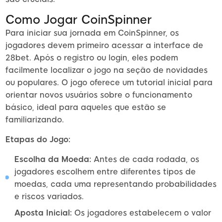
Como Jogar CoinSpinner
Para iniciar sua jornada em CoinSpinner, os
jogadores devem primeiro acessar a interface de
28bet. Após o registro ou login, eles podem
facilmente localizar o jogo na seção de novidades
ou populares. O jogo oferece um tutorial inicial para
orientar novos usuários sobre o funcionamento
básico, ideal para aqueles que estão se
familiarizando.
Etapas do Jogo:
Escolha da Moeda:
Antes de cada rodada, os
jogadores escolhem entre diferentes tipos de
moedas, cada uma representando probabilidades
e riscos variados.
Aposta Inicial:
Os jogadores estabelecem o valor