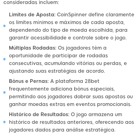
consideradas incluem:
Limites de Aposta:
CoinSpinner define claramente
os limites mínimos e máximos de cada aposta,
dependendo do tipo de moeda escolhida, para
garantir acessibilidade e controle sobre o jogo.
Múltiplas Rodadas:
Os jogadores têm a
oportunidade de participar de rodadas
consecutivas, acumulando vitórias ou perdas, e
ajustando suas estratégias de acordo.
Bônus e Pernas:
A plataforma 28bet
frequentemente adiciona bônus especiais,
permitindo aos jogadores dobrar suas apostas ou
ganhar moedas extras em eventos promocionais.
Histórico de Resultados:
O jogo armazena um
histórico de resultados anteriores, oferecendo aos
jogadores dados para análise estratégica.