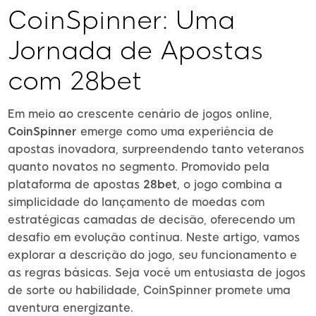
CoinSpinner: Uma
Jornada de Apostas
com 28bet
Em meio ao crescente cenário de jogos online,
CoinSpinner
emerge como uma experiência de
apostas inovadora, surpreendendo tanto veteranos
quanto novatos no segmento. Promovido pela
plataforma de apostas
28bet
, o jogo combina a
simplicidade do lançamento de moedas com
estratégicas camadas de decisão, oferecendo um
desafio em evolução contínua. Neste artigo, vamos
explorar a descrição do jogo, seu funcionamento e
as regras básicas. Seja você um entusiasta de jogos
de sorte ou habilidade, CoinSpinner promete uma
aventura energizante.