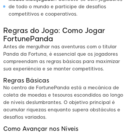
de todo o mundo e participe de desafios
competitivos e cooperativos.
Regras do Jogo: Como Jogar
FortunePanda
Antes de mergulhar nas aventuras com o titular
Panda da Fortuna, é essencial que os jogadores
compreendam as regras básicas para maximizar
sua experiência e se manter competitivos.
Regras Básicas
No centro de FortunePanda está a mecânica de
coleta de moedas e tesouros escondidos ao longo
de níveis deslumbrantes. O objetivo principal é
acumular riquezas enquanto supera obstáculos e
desafios variados.
Como Avançar nos Níveis