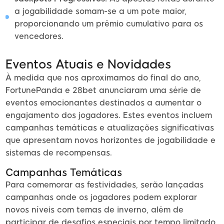
a jogabilidade somam-se a um pote maior,
proporcionando um prêmio cumulativo para os
vencedores.
Eventos Atuais e Novidades
À medida que nos aproximamos do final do ano,
FortunePanda e 28bet anunciaram uma série de
eventos emocionantes destinados a aumentar o
engajamento dos jogadores. Estes eventos incluem
campanhas temáticas e atualizações significativas
que apresentam novos horizontes de jogabilidade e
sistemas de recompensas.
Campanhas Temáticas
Para comemorar as festividades, serão lançadas
campanhas onde os jogadores podem explorar
novos níveis com temas de inverno, além de
participar de desafios especiais por tempo limitado.