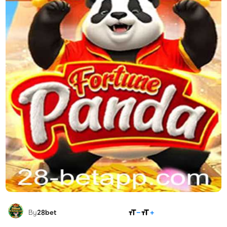
COMPARTILHAR
By
28bet