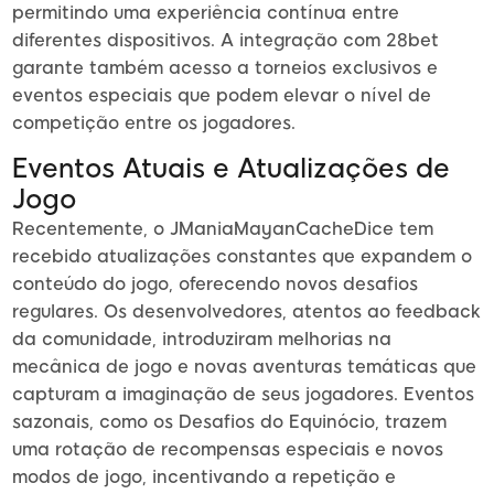
permitindo uma experiência contínua entre
diferentes dispositivos. A integração com 28bet
garante também acesso a torneios exclusivos e
eventos especiais que podem elevar o nível de
competição entre os jogadores.
Eventos Atuais e Atualizações de
Jogo
Recentemente, o JManiaMayanCacheDice tem
recebido atualizações constantes que expandem o
conteúdo do jogo, oferecendo novos desafios
regulares. Os desenvolvedores, atentos ao feedback
da comunidade, introduziram melhorias na
mecânica de jogo e novas aventuras temáticas que
capturam a imaginação de seus jogadores. Eventos
sazonais, como os Desafios do Equinócio, trazem
uma rotação de recompensas especiais e novos
modos de jogo, incentivando a repetição e