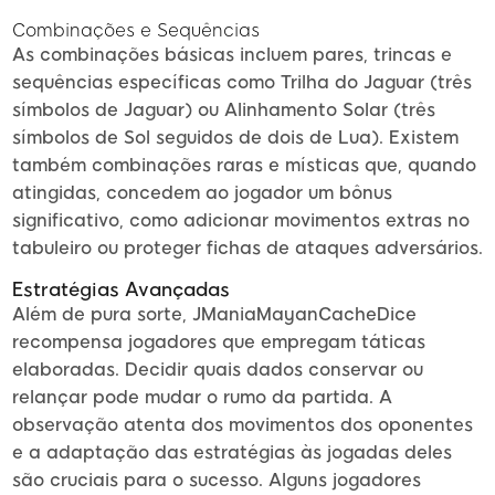
Combinações e Sequências
As combinações básicas incluem pares, trincas e
sequências específicas como Trilha do Jaguar (três
símbolos de Jaguar) ou Alinhamento Solar (três
símbolos de Sol seguidos de dois de Lua). Existem
também combinações raras e místicas que, quando
atingidas, concedem ao jogador um bônus
significativo, como adicionar movimentos extras no
tabuleiro ou proteger fichas de ataques adversários.
Estratégias Avançadas
Além de pura sorte, JManiaMayanCacheDice
recompensa jogadores que empregam táticas
elaboradas. Decidir quais dados conservar ou
relançar pode mudar o rumo da partida. A
observação atenta dos movimentos dos oponentes
e a adaptação das estratégias às jogadas deles
são cruciais para o sucesso. Alguns jogadores