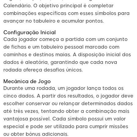
Calendário. O objetivo principal é completar
combinações específicas com esses símbolos para
avançar no tabuleiro e acumular pontos.
Configuração Inicial
Cada jogador começa a partida com um conjunto
de fichas e um tabuleiro pessoal marcado com
caminhos e destinos maias. A disposição inicial dos
dados é aleatória, garantindo que cada nova
rodada ofereça desafios únicos.
Mecânica de Jogo
Durante uma rodada, um jogador lança todos os
cinco dados. A partir dos resultados, o jogador deve
escolher conservar ou relançar determinados dados
até três vezes, tentando obter a combinação mais
vantajosa possível. Cada símbolo possui um valor
especial e pode ser utilizado para cumprir missões
ou obter bônus adicionais.