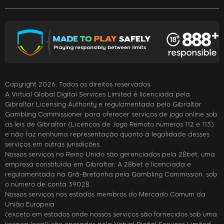
Copyright 2026. Todos os direitos reservados.
A Virtual Global Digital Services Limited é licenciada pela
Gibraltar Licensing Authority e regulamentada pelo Gibraltar
Gambling Commissioner para oferecer serviços de jogo online sob
as leis de Gibraltar (Licenças de Jogo Remoto números 112 e 113)
e não faz nenhuma representação quanto à legalidade desses
serviços em outras jurisdições.
Nossos serviços no Reino Unido são gerenciados pela 28bet, uma
empresa constituída em Gibraltar. A 28bet é licenciada e
regulamentada na Grã-Bretanha pela Gambling Commission, sob
o número de conta 39028.
Nossos serviços nos estados membros do Mercado Comum da
União Europeia
(exceto em estados onde nossos serviços são fornecidos sob uma