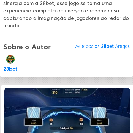
sinergia com a 28bet, esse jogo se torna uma
experiência completa de imersão e recompensa,
capturando a imaginação de jogadores ao redor do
mundo.
Sobre o Autor
ver todos os
28bet
Artigos
28bet