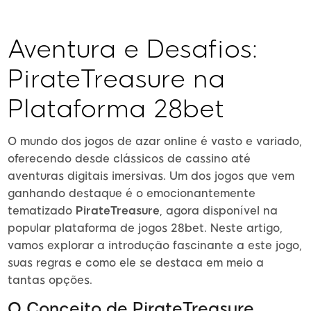
Aventura e Desafios:
PirateTreasure na
Plataforma 28bet
O mundo dos jogos de azar online é vasto e variado,
oferecendo desde clássicos de cassino até
aventuras digitais imersivas. Um dos jogos que vem
ganhando destaque é o emocionantemente
tematizado
PirateTreasure
, agora disponível na
popular plataforma de jogos 28bet. Neste artigo,
vamos explorar a introdução fascinante a este jogo,
suas regras e como ele se destaca em meio a
tantas opções.
O Conceito de PirateTreasure