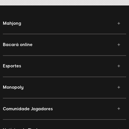
Mahjong
Bacará online
Esportes
Monopoly
Comunidade Jogadores