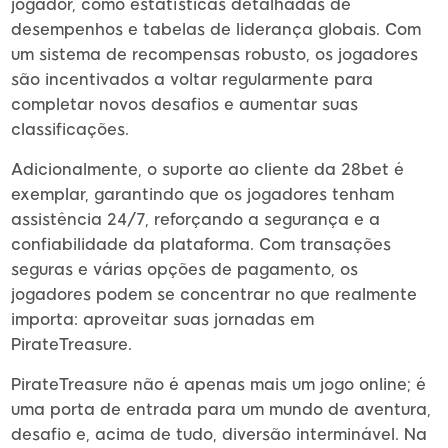
jogador, como estatísticas detalhadas de
desempenhos e tabelas de liderança globais. Com
um sistema de recompensas robusto, os jogadores
são incentivados a voltar regularmente para
completar novos desafios e aumentar suas
classificações.
Adicionalmente, o suporte ao cliente da 28bet é
exemplar, garantindo que os jogadores tenham
assistência 24/7, reforçando a segurança e a
confiabilidade da plataforma. Com transações
seguras e várias opções de pagamento, os
jogadores podem se concentrar no que realmente
importa: aproveitar suas jornadas em
PirateTreasure.
PirateTreasure não é apenas mais um jogo online; é
uma porta de entrada para um mundo de aventura,
desafio e, acima de tudo, diversão interminável. Na