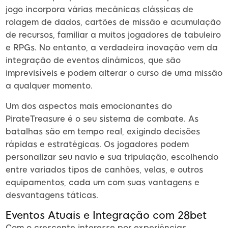
jogo incorpora várias mecânicas clássicas de
rolagem de dados, cartões de missão e acumulação
de recursos, familiar a muitos jogadores de tabuleiro
e RPGs. No entanto, a verdadeira inovação vem da
integração de eventos dinâmicos, que são
imprevisíveis e podem alterar o curso de uma missão
a qualquer momento.
Um dos aspectos mais emocionantes do
PirateTreasure é o seu sistema de combate. As
batalhas são em tempo real, exigindo decisões
rápidas e estratégicas. Os jogadores podem
personalizar seu navio e sua tripulação, escolhendo
entre variados tipos de canhões, velas, e outros
equipamentos, cada um com suas vantagens e
desvantagens táticas.
Eventos Atuais e Integração com 28bet
Com o crescente interesse por experiências