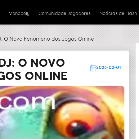
Monopoly
Comunidade Jogadores
Notícias de Flash
J: O Novo Fenômeno dos Jogos Online
DJ: O NOVO
2026-02-01
GOS ONLINE