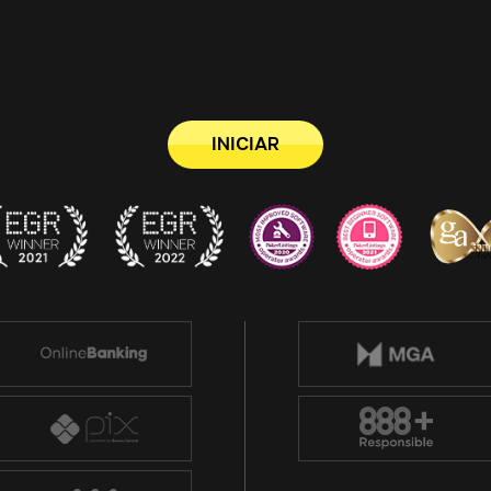
INICIAR