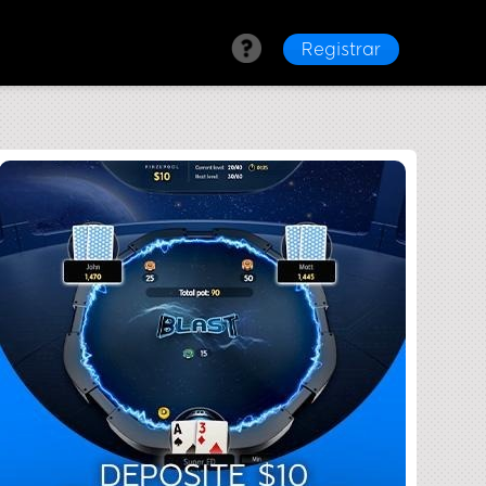
Registrar