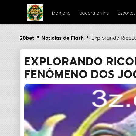
Mahjong
Bacará online
Esportes
28bet
Notícias de Flash
Explorando RicoD
EXPLORANDO RICO
FENÔMENO DOS JO