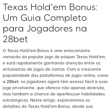
Texas Hold'em Bonus:
Um Guia Completo
para Jogadores na
28bet
O Texas Hold'em Bonus é uma emocionante
variação do popular jogo de pôquer Texas Hold'em,
e está rapidamente ganhando atenção entre os
entusiastas de jogos de cartas. Com a crescente
popularidade das plataformas de jogos online, como
a
28bet
, os jogadores agora têm acesso fácil a esse
jogo envolvente, que oferece não apenas diversão,
mas também a chance de aperfeiçoar habilidades
estratégicas. Neste artigo, exploraremos os
detalhes do Texas Hold'em Bonus, desde sua