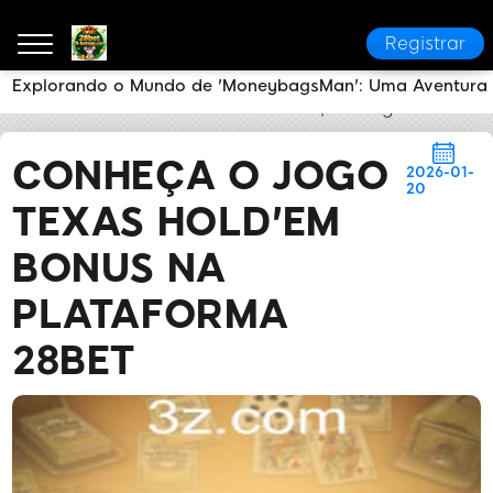
Registrar
Explorando o Mundo de 'MoneybagsMan': Uma Aventura de
28bet
Notícias de Flash
Conheça o Jogo Texas Hol
CONHEÇA O JOGO
2026-01-
20
TEXAS HOLD'EM
BONUS NA
PLATAFORMA
28BET