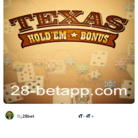
COMPARTILHAR
By
28bet